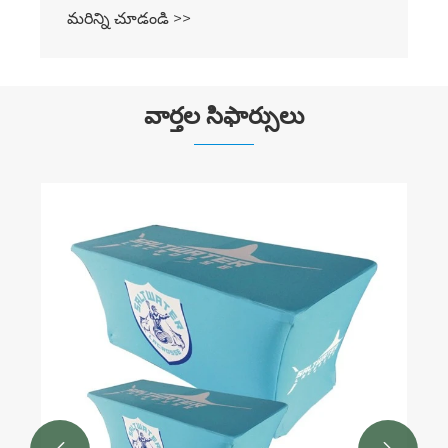
మరిన్ని చూడండి >>
వార్తల సిఫార్సులు