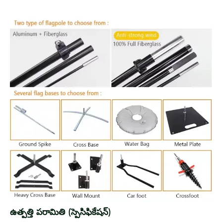
ఉత్పత్తి పరామితి (స్పెసిఫికేషన్)