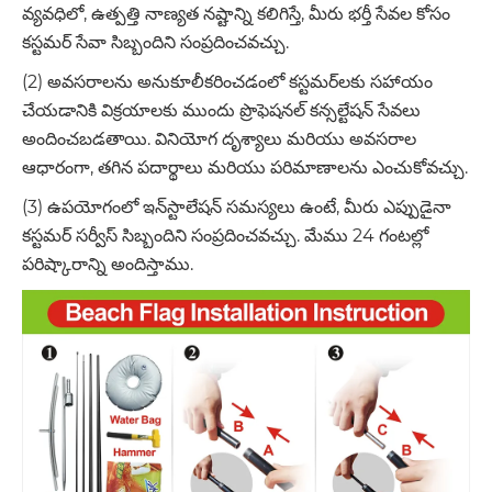
వ్యవధిలో, ఉత్పత్తి నాణ్యత నష్టాన్ని కలిగిస్తే, మీరు భర్తీ సేవల కోసం
కస్టమర్ సేవా సిబ్బందిని సంప్రదించవచ్చు.
(2) అవసరాలను అనుకూలీకరించడంలో కస్టమర్‌లకు సహాయం
చేయడానికి విక్రయాలకు ముందు ప్రొఫెషనల్ కన్సల్టేషన్ సేవలు
అందించబడతాయి. వినియోగ దృశ్యాలు మరియు అవసరాల
ఆధారంగా, తగిన పదార్థాలు మరియు పరిమాణాలను ఎంచుకోవచ్చు.
(3) ఉపయోగంలో ఇన్‌స్టాలేషన్ సమస్యలు ఉంటే, మీరు ఎప్పుడైనా
కస్టమర్ సర్వీస్ సిబ్బందిని సంప్రదించవచ్చు. మేము 24 గంటల్లో
పరిష్కారాన్ని అందిస్తాము.