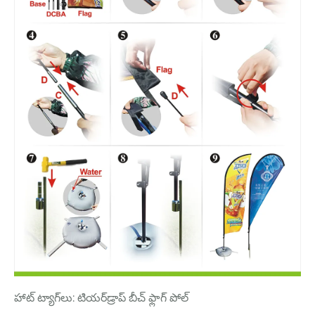
హాట్ ట్యాగ్‌లు: టియర్‌డ్రాప్ బీచ్ ఫ్లాగ్ పోల్