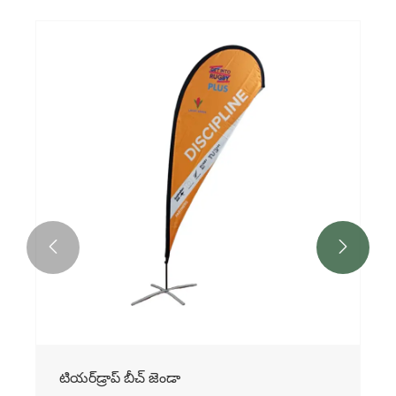


టియర్‌డ్రాప్ బీచ్ జెండా