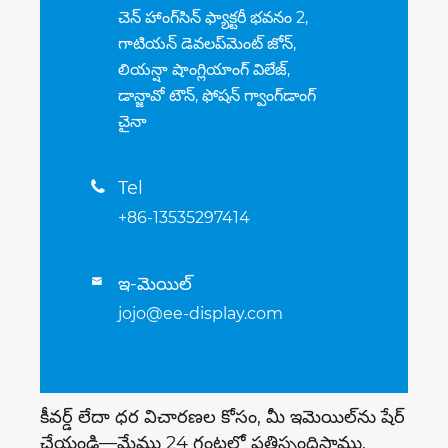
చెన్ హాంగ్‌సిన్ ఫ్యాక్టరీ భవనం 2,
గాటియన్ డెవలప్‌మెంట్ జోన్,
లియన్షా షాంగ్లియాంగ్ విలేజ్,
డాన్జావో టౌన్, ఫోషన్ గ్వాంగ్‌డాంగ్
చైనా
Tel

+86-13535297414
ఇ-మెయిల్

jojo@ee-display.com
కీవర్డ్ లేదా ధర విచారణల కోసం, మీ ఇమెయిల్‌ను షేర్
చేయండి—మేము 24 గంటల్లో ప్రతిస్పందిస్తాము.