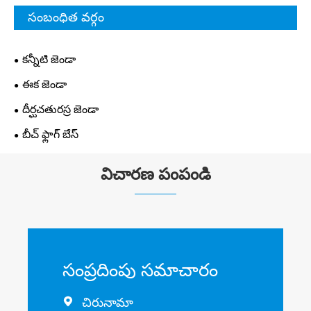
సంబంధిత వర్గం
కన్నీటి జెండా
ఈక జెండా
దీర్ఘచతురస్ర జెండా
బీచ్ ఫ్లాగ్ బేస్
విచారణ పంపండి
సంప్రదింపు సమాచారం
చిరునామా
