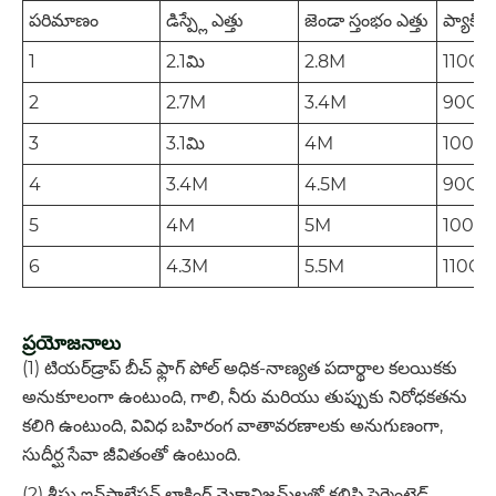
పరిమాణం
డిస్ప్లే ఎత్తు
జెండా స్తంభం ఎత్తు
ప్యాకిం
1
2.1మి
2.8M
110C
2
2.7M
3.4M
90CM
3
3.1మి
4M
100C
4
3.4M
4.5M
90CM
5
4M
5M
100C
6
4.3M
5.5M
110C
ప్రయోజనాలు
(1) టియర్‌డ్రాప్ బీచ్ ఫ్లాగ్ పోల్ అధిక-నాణ్యత పదార్థాల కలయికకు
అనుకూలంగా ఉంటుంది, గాలి, నీరు మరియు తుప్పుకు నిరోధకతను
కలిగి ఉంటుంది, వివిధ బహిరంగ వాతావరణాలకు అనుగుణంగా,
సుదీర్ఘ సేవా జీవితంతో ఉంటుంది.
(2) శీఘ్ర ఇన్‌స్టాలేషన్ లాకింగ్ మెకానిజమ్‌లతో కలిపి సెగ్మెంటెడ్