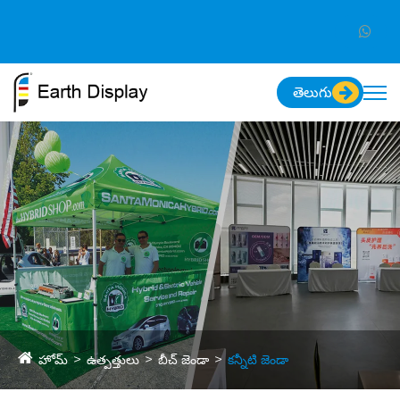
తెలుగు
హోమ్
ఉత్పత్తులు
బీచ్ జెండా
కన్నీటి జెండా