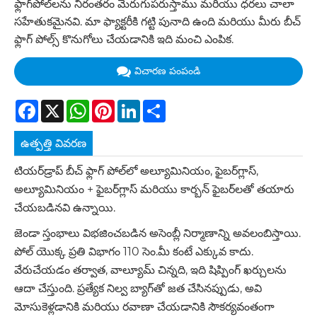
ఫ్లాగ్‌పోల్‌లను నిరంతరం మెరుగుపరుస్తాము మరియు ధరలు చాలా
సహేతుకమైనవి. మా ఫ్యాక్టరీకి గట్టి పునాది ఉంది మరియు మీరు బీచ్
ఫ్లాగ్ పోల్స్ కొనుగోలు చేయడానికి ఇది మంచి ఎంపిక.
విచారణ పంపండి
Facebook
X
WhatsApp
Pinterest
LinkedIn
Share
ఉత్పత్తి వివరణ
టియర్‌డ్రాప్ బీచ్ ఫ్లాగ్ పోల్‌లో అల్యూమినియం, ఫైబర్‌గ్లాస్,
అల్యూమినియం + ఫైబర్‌గ్లాస్ మరియు కార్బన్ ఫైబర్‌లతో తయారు
చేయబడినవి ఉన్నాయి.
జెండా స్తంభాలు విభజించబడిన అసెంబ్లీ నిర్మాణాన్ని అవలంబిస్తాయి.
పోల్ యొక్క ప్రతి విభాగం 110 సెం.మీ కంటే ఎక్కువ కాదు.
వేరుచేయడం తర్వాత, వాల్యూమ్ చిన్నది, ఇది షిప్పింగ్ ఖర్చులను
ఆదా చేస్తుంది. ప్రత్యేక నిల్వ బ్యాగ్‌తో జత చేసినప్పుడు, అవి
మోసుకెళ్లడానికి మరియు రవాణా చేయడానికి సౌకర్యవంతంగా