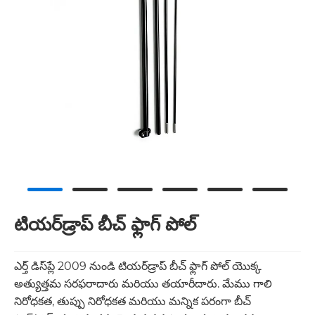
టియర్‌డ్రాప్ బీచ్ ఫ్లాగ్ పోల్
ఎర్త్ డిస్‌ప్లే 2009 నుండి టియర్‌డ్రాప్ బీచ్ ఫ్లాగ్ పోల్ యొక్క
అత్యుత్తమ సరఫరాదారు మరియు తయారీదారు. మేము గాలి
నిరోధకత, తుప్పు నిరోధకత మరియు మన్నిక పరంగా బీచ్