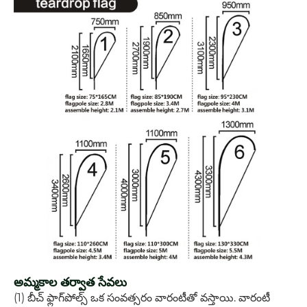
అమ్మకాల తర్వాత సేవలు
(1) బీచ్ ఫ్లాగ్‌పోల్స్ ఒక సంవత్సరం వారంటీతో వస్తాయి. వారంటీ