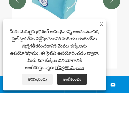


X
మీకు మెరుగైన బ్రౌజింగ్ అనుభవాన్ని అందించడానికి,
సైట్ ట్రాఫిక్‌ను విశ్లేషించడానికి మరియు కంటెంట్‌ను
ఆకర్షణీయమైన ప్రమోషనల్ టేబుల్ క్లాత్‌ల కోసం
వ్యక్తిగతీకరించడానికి మేము కుక్కీలను
కీలకమైన డిజైన్ చిట్కాలు ఏమిటి?
ఉపయోగిస్తాము. ఈ సైట్‌ని ఉపయోగించడం ద్వారా,
మరిన్ని చూడండి >>
మీరు మా కుక్కీల వినియోగానికి
అంగీకరిస్తున్నారు.
గోప్యతా విధానం
తిరస్కరించు
అంగీకరించు
మమ్మల్ని సంప్రదించండి




మా గురించి
ఉత్పత్తులు