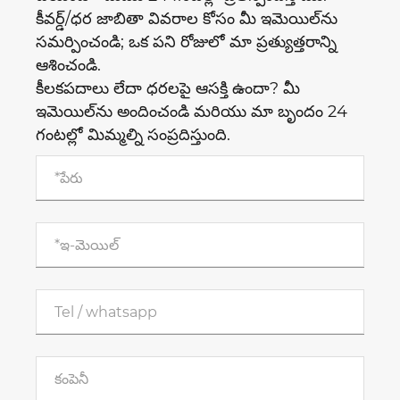
కీవర్డ్/ధర జాబితా వివరాల కోసం మీ ఇమెయిల్‌ను
సమర్పించండి; ఒక పని రోజులో మా ప్రత్యుత్తరాన్ని
ఆశించండి.
కీలకపదాలు లేదా ధరలపై ఆసక్తి ఉందా? మీ
ఇమెయిల్‌ను అందించండి మరియు మా బృందం 24
గంటల్లో మిమ్మల్ని సంప్రదిస్తుంది.