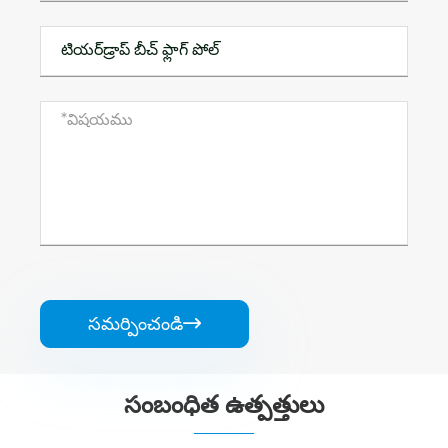
సమర్పించండి

సంబంధిత ఉత్పత్తులు