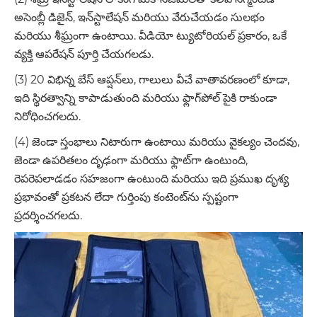
అసెంబ్లీ డిజైన్, ఇన్‌స్టాలేషన్ మరియు వేరుచేయడం సులభం
మరియు శీఘ్రంగా ఉంటాయి. వీడియో ట్యుటోరియల్ ప్రకారం, ఒకే
వ్యక్తి ఆపరేషన్ పూర్తి చేయగలడు.
(3) 20 విభిన్న బేస్ ఆప్షన్‌లు, గాలులు వీచే వాతావరణంలో కూడా,
ఇది స్థిరత్వాన్ని కాపాడుతుంది మరియు ఫ్లాగ్‌పోల్ పైకి రాకుండా
నిరోధించగలదు.
(4) జెండా స్తంభాలు నిటారుగా ఉంటాయి మరియు వైకల్యం చెందవు,
జెండా ఉపరితలం దృఢంగా మరియు ఫ్లాట్‌గా ఉంటుంది,
రెపరెపలాడడం సహజంగా ఉంటుంది మరియు ఇది ప్రముఖ దృశ్య
ప్రభావంతో ప్రకటన లేదా గుర్తింపు కంటెంట్‌ను స్పష్టంగా
ప్రదర్శించగలదు.