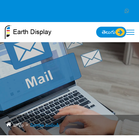
తెలుగు
హోమ్
విచారణ పంపండి