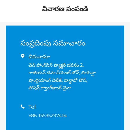
విచారణ పంపండి
సంప్రదింపు సమాచారం
చిరునామా

చెన్ హాంగ్‌సిన్ ఫ్యాక్టరీ భవనం 2,
గాటియన్ డెవలప్‌మెంట్ జోన్, లియన్షా
షాంగ్లియాంగ్ విలేజ్, డాన్జావో టౌన్,
ఫోషన్ గ్వాంగ్‌డాంగ్ చైనా
Tel

+86-13535297414