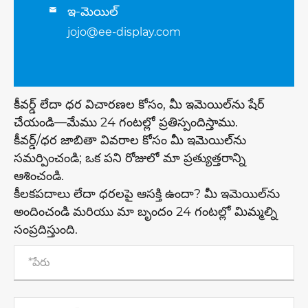
ఇ-మెయిల్

jojo@ee-display.com
కీవర్డ్ లేదా ధర విచారణల కోసం, మీ ఇమెయిల్‌ను షేర్
చేయండి—మేము 24 గంటల్లో ప్రతిస్పందిస్తాము.
కీవర్డ్/ధర జాబితా వివరాల కోసం మీ ఇమెయిల్‌ను
సమర్పించండి; ఒక పని రోజులో మా ప్రత్యుత్తరాన్ని
ఆశించండి.
కీలకపదాలు లేదా ధరలపై ఆసక్తి ఉందా? మీ ఇమెయిల్‌ను
అందించండి మరియు మా బృందం 24 గంటల్లో మిమ్మల్ని
సంప్రదిస్తుంది.