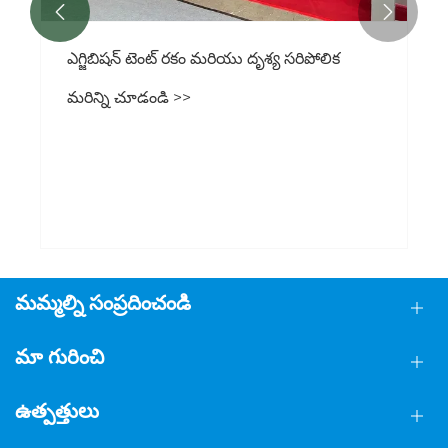


ఎగ్జిబిషన్ టెంట్ రకం మరియు దృశ్య సరిపోలిక
మరిన్ని చూడండి >>
మమ్మల్ని సంప్రదించండి
మా గురించి
ఉత్పత్తులు