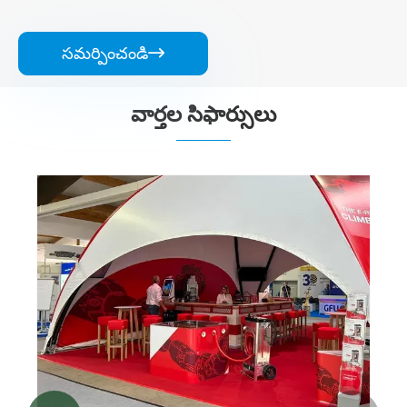
సమర్పించండి

వార్తల సిఫార్సులు