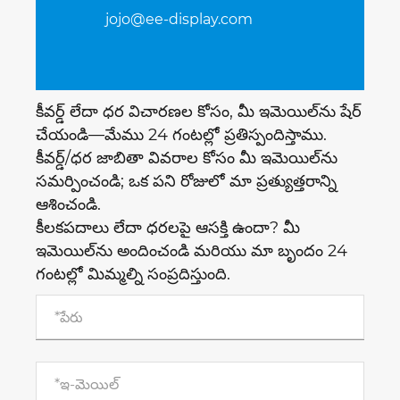
jojo@ee-display.com
కీవర్డ్ లేదా ధర విచారణల కోసం, మీ ఇమెయిల్‌ను షేర్
చేయండి—మేము 24 గంటల్లో ప్రతిస్పందిస్తాము.
కీవర్డ్/ధర జాబితా వివరాల కోసం మీ ఇమెయిల్‌ను
సమర్పించండి; ఒక పని రోజులో మా ప్రత్యుత్తరాన్ని
ఆశించండి.
కీలకపదాలు లేదా ధరలపై ఆసక్తి ఉందా? మీ
ఇమెయిల్‌ను అందించండి మరియు మా బృందం 24
గంటల్లో మిమ్మల్ని సంప్రదిస్తుంది.