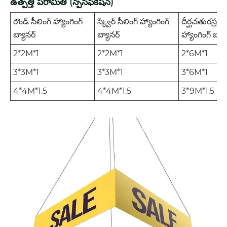
ఉత్పత్తి పరామితి (స్పెసిఫికేషన్)
రౌండ్ సీలింగ్ హ్యాంగింగ్
స్క్వేర్ సీలింగ్ హ్యాంగింగ్
దీర్ఘచతురస్ర సీ
బ్యానర్
బ్యానర్
హ్యాంగింగ్ బ్యా
2*2M*1
2*2M*1
2*6M*1
3*3M*1
3*3M*1
3*6M*1
4*4M*1.5
4*4M*1.5
3*9M*1.5