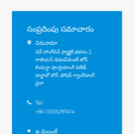
సంప్రదింపు సమాచారం
చిరునామా

చెన్ హాంగ్‌సిన్ ఫ్యాక్టరీ భవనం 2,
గాటియన్ డెవలప్‌మెంట్ జోన్,
లియన్షా షాంగ్లియాంగ్ విలేజ్,
డాన్జావో టౌన్, ఫోషన్ గ్వాంగ్‌డాంగ్
చైనా
Tel

+86-13535297414
ఇ-మెయిల్
