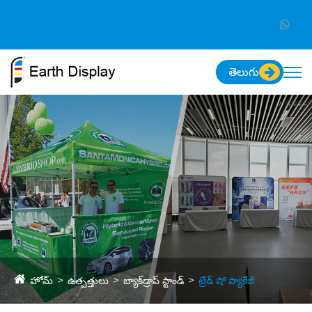
తెలుగు
హోమ్
ఉత్పత్తులు
బ్యాక్‌డ్రాప్ స్టాండ్
ట్రేడ్ షో ప్యాకేజీ