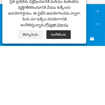
సైట్ ట్రాఫిక్‌ను విశ్లేషించడానికి మరియు కంటెంట్‌ను
వ్యక్తిగతీకరించడానికి మేము కుక్కీలను
మమ్మల్ని సంప్రదించండి
ఉపయోగిస్తాము. ఈ సైట్‌ని ఉపయోగించడం ద్వారా,
మీరు మా కుక్కీల వినియోగానికి
మా గురించి
అంగీకరిస్తున్నారు.
గోప్యతా విధానం
తిరస్కరించు
అంగీకరించు
ఉత్పత్తులు




మమ్మల్ని అనుసరించు
కాపీరైట్ © 2025 Foshan Dasi Metal Technology Co., Ltd.
సర్వ హక్కులు ప్రత్యేకించబడినవి.
Links
Sitemap
RSS
XML
గోప్యతా విధానం