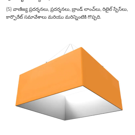
(5) వాణిజ్య ప్రదర్శనలు, ప్రదర్శనలు, బ్రాండ్ లాంచ్‌లు, రిటైల్ స్పేస్‌లు,
కార్పొరేట్ సమావేశాలు మరియు మరిన్నింటికి గొప్పది.