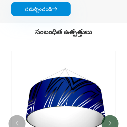
సమర్పించండి

సంబంధిత ఉత్పత్తులు

