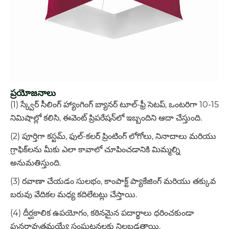
ప్రయోజనాలు
(1) స్క్వేర్ సీలింగ్ హ్యాంగింగ్ బ్యానర్ టూల్-ఫ్రీ సెటప్, ఒంటరిగా 10-15
నిమిషాల్లో కలిసి, ఈవెంట్ ప్రిపరేషన్‌లో ఇబ్బందిని ఆదా చేస్తుంది.
(2) పూర్తిగా కస్టమ్, ఫుల్-కలర్ ప్రింటింగ్ లోగోలు, నినాదాలు మరియు
గ్రాఫిక్‌లను మీకు ఎలా కావాలో చూపించడానికి మిమ్మల్ని
అనుమతిస్తుంది.
(3) రవాణా చేయడం సులభం, కాంపాక్ట్ ప్యాకేజింగ్ మరియు తక్కువ
బరువు వేదికల మధ్య కదిలేటట్లు చేస్తాయి.
(4) దీర్ఘకాలిక ఉపయోగం, కఠినమైన పదార్థాలు ధరించకుండా
పునరావృతమయ్యే సంఘటనలకు నిలబడతాయి.