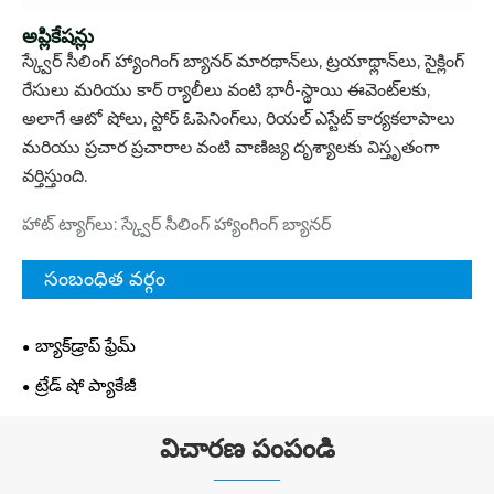
అప్లికేషన్లు
స్క్వేర్ సీలింగ్ హ్యాంగింగ్ బ్యానర్ మారథాన్‌లు, ట్రయాథ్లాన్‌లు, సైక్లింగ్
రేసులు మరియు కార్ ర్యాలీలు వంటి భారీ-స్థాయి ఈవెంట్‌లకు,
అలాగే ఆటో షోలు, స్టోర్ ఓపెనింగ్‌లు, రియల్ ఎస్టేట్ కార్యకలాపాలు
మరియు ప్రచార ప్రచారాల వంటి వాణిజ్య దృశ్యాలకు విస్తృతంగా
వర్తిస్తుంది.
హాట్ ట్యాగ్‌లు: స్క్వేర్ సీలింగ్ హ్యాంగింగ్ బ్యానర్
సంబంధిత వర్గం
బ్యాక్‌డ్రాప్ ఫ్రేమ్
ట్రేడ్ షో ప్యాకేజీ
విచారణ పంపండి