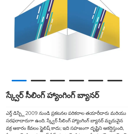
స్క్వేర్ సీలింగ్ హ్యాంగింగ్ బ్యానర్
ఎర్త్ డిస్ప్లే 2009 నుండి ప్రకటనల పరికరాల తయారీదారు మరియు
సరఫరాదారుగా ఉంది. స్క్వేర్ సీలింగ్ హ్యాంగింగ్ బ్యానర్ మృదువైన
వక్ర ఆకారం కేవలం స్టైలిష్ కాదు; ఇది సహజంగా దృష్టిని ఆకర్షిస్తుంది,