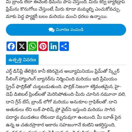
మీ బ్రాండ్ లేదా ఈవెంట్ థీమ్‌ను పాప్ చేస్తుంది. మీరు కర్వ్ బ్యాక్‌డ్రాప్
ఫ్రేమ్‌ను కొనుగోలు చేస్తుంటే, మీరు కూడా మమ్మల్ని ఎంచుకోవచ్చు.
మాకు పెద్ద ఫ్యాక్టరీ బలం మరియు మంచి ధరలు ఉన్నాయి.
విచారణ పంపండి
Facebook
X
WhatsApp
Pinterest
LinkedIn
Share
ఉత్పత్తి వివరణ
ఎర్త్ డిస్‌ప్లే తేలికైన కానీ కఠినమైన అల్యూమినియం ఫ్రేమ్‌తో స్క్వేర్
సీలింగ్ హ్యాంగింగ్ బ్యానర్‌ను నిర్మించింది మరియు ఇది ప్రీమియం
స్ట్రెచ్ ఫాబ్రిక్‌తో చుట్టబడుతుంది. ఫాబ్రిక్ నిజంగా శక్తివంతమైన, హై-
డెఫ్ డిజిటల్ ప్రింట్‌లతో మెరిసిపోతుంది-మీరు చూసిన నమూనా వలె,
దాని గ్రీన్ బేస్, బ్రాండ్ లోగో మరియు అనుకూల గ్రాఫిక్‌లతో. దాని
అతుకులు లేని లుక్ పాలిష్, ప్రో వైబ్‌ని ఇస్తుంది మరియు సాగిన
పదార్థం ముడతలు లేకుండా మృదువుగా ఉంటుంది. మీ బూత్ పైన
ఉన్న ఆ చతురస్రాకార ఆకారం సహజంగానే కంటిని ఆకర్షిస్తుంది,