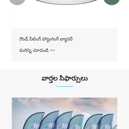
దీర్ఘచతురస్ర సీలింగ్ హ్యాంగింగ్ బ్యానర్
మరిన్ని చూడండి >>
వార్తల సిఫార్సులు
ఎగ్జిబిషన్ టెంట్ల ఉత్పత్తి లక్షణాలు
మరిన్ని చూడండి >>