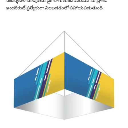
సందర్శకుల చూపులను పైకి లాగుతుంది మరియు మీ బ్రాండ్
అందరికంటే ప్రత్యేకంగా నిలబడడంలో సహాయపడుతుంది.