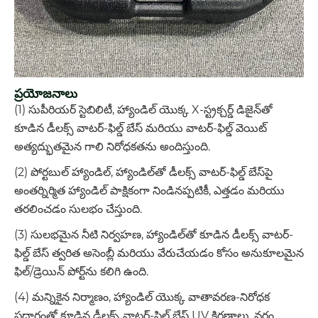
ప్రయోజనాలు
(1) సుపీరియర్ స్టెబిలిటీ, హ్యాండిల్ యొక్క X-స్ట్రక్చర్డ్ డిజైన్‌తో
కూడిన డీలక్స్ వాటర్-ఫిల్డ్ బేస్ మరియు వాటర్-ఫిల్డ్ వెయిట్
అత్యద్భుతమైన గాలి నిరోధకతను అందిస్తుంది.
(2) పోర్టబుల్ హ్యాండిల్, హ్యాండిల్‌తో డీలక్స్ వాటర్-ఫిల్డ్ బేస్‌పై
అంతర్నిర్మిత హ్యాండిల్ పాక్షికంగా నిండినప్పటికీ, ఎత్తడం మరియు
తరలించడం సులభం చేస్తుంది.
(3) సులభమైన నీటి నిర్వహణ, హ్యాండిల్‌తో కూడిన డీలక్స్ వాటర్-
ఫిల్డ్ బేస్ త్వరిత అసెంబ్లీ మరియు వేరుచేయడం కోసం అనుకూలమైన
ఫిల్/డ్రెయిన్ పోర్ట్‌ను కలిగి ఉంది.
(4) మన్నికైన నిర్మాణం, హ్యాండిల్ యొక్క వాతావరణ-నిరోధక
పదార్థంతో కూడిన డీలక్స్ వాటర్-ఫిల్డ్ బేస్ UV కిరణాలు, వర్షం