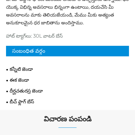
యొక్క విభిన్న అవసరాలు భిన్నంగా ఉంటాయి, దయచేసి మీ
అవసరాలను మాకు తెలియజేయండి, మేము మీకు అత్యంత
అనుకూలమైన ధర జాబితాను అందిస్తాము.
హాట్ ట్యాగ్‌లు: 30L వాటర్ బేస్
సంబంధిత వర్గం
కన్నీటి జెండా
ఈక జెండా
దీర్ఘచతురస్ర జెండా
బీచ్ ఫ్లాగ్ బేస్
విచారణ పంపండి