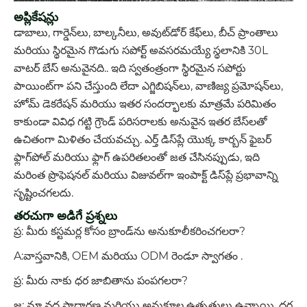
అప్లికేషన్లు
డాబాలు, గార్డెన్‌లు, బాల్కనీలు, అవుట్‌డోర్ కేఫ్‌లు, బీచ్ ప్రాంతాలు
మరియు స్థిరమైన గొడుగు సపోర్ట్ అవసరమయ్యే స్థలానికి 30L
వాటర్ బేస్ అనువైనది.. ఇది స్వతంత్రంగా స్థిరమైన సపోర్టు
పాయింట్‌గా పని చేస్తుంది లేదా ఎగ్జిబిషన్‌లు, వాణిజ్య ప్రమోషన్‌లు,
హోమ్ డెకరేషన్ మరియు ఇతర సందర్భాలకు మాత్రమే పరిమితం
కాకుండా వివిధ గట్టి గ్రౌండ్ పరిసరాలకు అనువైన ఇతర బేస్‌లతో
ఉచితంగా మిళితం చేయవచ్చు. ఎర్త్ డిస్‌ప్లే యొక్క కార్బన్ ఫైబర్
ఫ్లాగ్‌పోల్ మరియు ఫ్లాగ్ ఉపరితలంతో జత చేసినప్పుడు, ఇది
మరింత ప్రొఫెషనల్ మరియు విజువల్‌గా ఇంపాక్ట్ డిస్‌ప్లే ప్రభావాన్ని
సృష్టించగలదు.
తరచుగా అడిగే ప్రశ్నలు
ప్ర: మీరు కస్టమర్ల కోసం బ్రాండ్‌ను అనుకూలీకరించగలరా?
A:వాస్తవానికి, OEM మరియు ODM రెండూ స్వాగతం .
ప్ర: మీరు నాకు ధర జాబితాను పంపగలరా?
జ: మా వద్ద సాధారణ మరియు అనుకూల ఉత్పత్తులు ఉన్నాయి. ధర