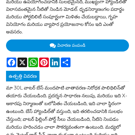
మరియు ఉపయోగించడానికి సులభమైనది, ముఖ్యంగా హ్యాండిల్‌తో
విలాసవంతమైన నీటితో నిండిన మోడల్. ధృఢనిర్మాణంగల పదార్థం
మరియు పోర్టబిలిటీ సంపూర్ణంగా మిళితం చేయబడ్డాయి, గృహ
వినియోగం మరియు వ్యాపార ప్రయోజనాల కోసం ఇది ఎంతో
అవసరం.
విచారణ పంపండి
Facebook
X
WhatsApp
Pinterest
LinkedIn
Share
ఉత్పత్తి వివరణ
మా 30L వాటర్ బేస్ మందపాటి వాతావరణ-నిరోధక పాలిథిలిన్‌తో
తయారు చేయబడింది. ప్రదర్శన సాధారణ నలుపు, మరియు ఇది X-
ఆకారపు నిర్మాణంతో బలోపేతం చేయబడింది, ఇది చాలా స్థిరంగా
ఉంటుంది. బేస్ హ్యాండిల్‌తో వస్తుంది, ఇది తరలించడానికి సులభం
చేస్తుంది; వాటర్ ఫిల్లింగ్ పోర్ట్ సీలు చేయబడింది, నీటిని నింపడం
మరియు హరించడం చాలా సౌకర్యవంతంగా ఉంటుంది. మధ్యలో
ఉన్న మెటల్ రాడ్ స్లీవ్ చాలా దృఢంగా ఉంటుంది మరియు ఇది