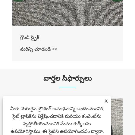
గ్రౌండ్ స్పైక్
మరిన్ని చూడండి >>
వార్తల సిఫార్సులు
X
మీకు మెరుగైన బ్రౌజింగ్ అనుభవాన్ని అందించడానికి,
సైట్ ట్రాఫిక్‌ను విశ్లేషించడానికి మరియు కంటెంట్‌ను
వ్యక్తిగతీకరించడానికి మేము కుక్కీలను
ఉపయోగిస్తాము. ఈ సైట్‌ని ఉపయోగించడం ద్వారా,