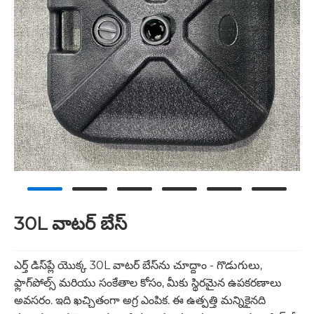
30L వాటర్ బేస్
ఎర్త్ డిస్‌ప్లే యొక్క 30L వాటర్ బేస్‌ను చూద్దాం - గొడుగులు,
ఫ్లాగ్‌పోల్స్ మరియు సంకేతాల కోసం, మీకు స్థిరమైన ఉపకరణాలు
అవసరం. ఇది ఖచ్చితంగా అగ్ర ఎంపిక. ఈ ఉత్పత్తి మన్నికైనది