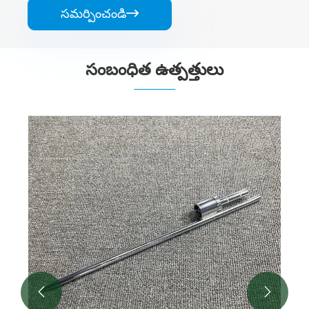
సమర్పించండి

సంబంధిత ఉత్పత్తులు

