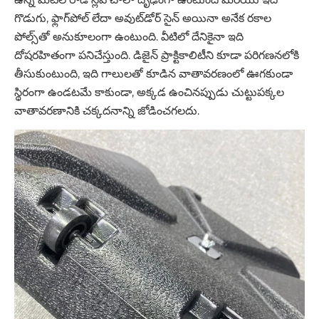
గొడుగు, ఫ్లాగ్‌పోల్ లేదా అవుట్‌డోర్ సైన్ అయినా అనేక రకాల
పోల్స్‌తో అనుకూలంగా ఉంటుంది. వీటిలో దేనికైనా ఇది
దోషరహితంగా పనిచేస్తుంది. డిజైన్ ప్రాక్టికాలిటీని కూడా పరిగణనలోకి
తీసుకుంటుంది, ఇది గాలులతో కూడిన వాతావరణంలో ఊగకుండా
స్థిరంగా ఉండటమే కాకుండా, అక్కడ ఉంచినప్పుడు చుట్టుపక్కల
వాతావరణానికి చక్కదనాన్ని జోడించగలదు.