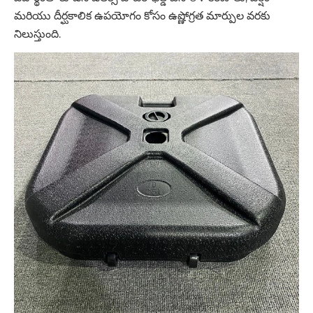
మరియు దీర్ఘకాలిక ఉపయోగం కోసం ఉష్ణోగ్రత మార్పుల వరకు
నిలుస్తుంది.