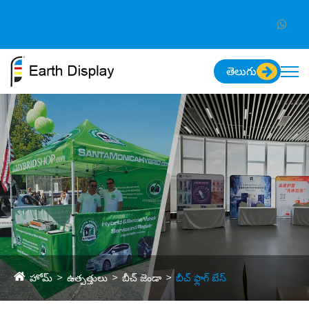
తెలుగు
హోమ్
ఉత్పత్తులు
బీచ్ జెండా
బీచ్ ఫ్లాగ్ బేస్