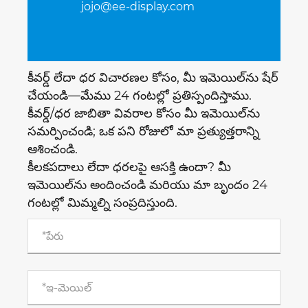
jojo@ee-display.com
కీవర్డ్ లేదా ధర విచారణల కోసం, మీ ఇమెయిల్‌ను షేర్
చేయండి—మేము 24 గంటల్లో ప్రతిస్పందిస్తాము.
కీవర్డ్/ధర జాబితా వివరాల కోసం మీ ఇమెయిల్‌ను
సమర్పించండి; ఒక పని రోజులో మా ప్రత్యుత్తరాన్ని
ఆశించండి.
కీలకపదాలు లేదా ధరలపై ఆసక్తి ఉందా? మీ
ఇమెయిల్‌ను అందించండి మరియు మా బృందం 24
గంటల్లో మిమ్మల్ని సంప్రదిస్తుంది.