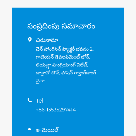
సంప్రదింపు సమాచారం
చిరునామా

చెన్ హాంగ్‌సిన్ ఫ్యాక్టరీ భవనం 2,
గాటియన్ డెవలప్‌మెంట్ జోన్,
లియన్షా షాంగ్లియాంగ్ విలేజ్,
డాన్జావో టౌన్, ఫోషన్ గ్వాంగ్‌డాంగ్
చైనా
Tel

+86-13535297414
ఇ-మెయిల్
