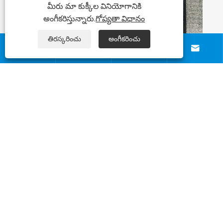
మీరు మా కుక్కీల వినియోగానికి
అంగీకరిస్తున్నారు.
గోప్యతా విధానం
తిరస్కరించు
అంగీకరించు






బీచ్ ఫ్లాగ్ బేస్‌లు నేడు స్థిరత్వం, దృశ్యమానత
మరియు అవుట్‌డోర్ బ్రాండింగ్ పనితీరును ఎలా
రూపొందిస్తున్నాయి?
మరిన్ని చూడండి >>
మమ్మల్ని సంప్రదించండి